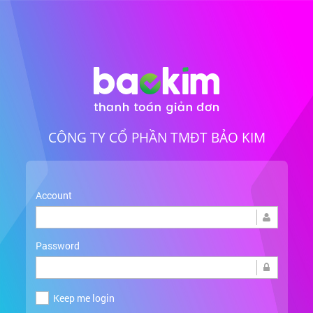
CÔNG TY CỔ PHẦN TMĐT BẢO KIM
Account
Password
Keep me login